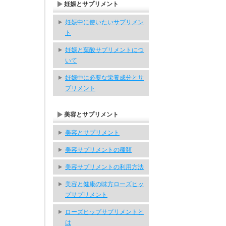
妊娠とサプリメント
妊娠中に使いたいサプリメン
ト
妊娠と葉酸サプリメントにつ
いて
妊娠中に必要な栄養成分とサ
プリメント
美容とサプリメント
美容とサプリメント
美容サプリメントの種類
美容サプリメントの利用方法
美容と健康の味方ローズヒッ
プサプリメント
ローズヒップサプリメントと
は