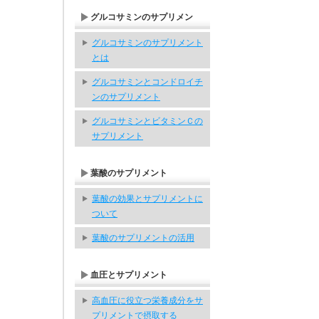
グルコサミンのサプリメン
グルコサミンのサプリメント
とは
グルコサミンとコンドロイチ
ンのサプリメント
グルコサミンとビタミンＣの
サプリメント
葉酸のサプリメント
葉酸の効果とサプリメントに
ついて
葉酸のサプリメントの活用
血圧とサプリメント
高血圧に役立つ栄養成分をサ
プリメントで摂取する