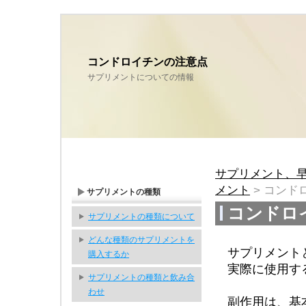
コンドロイチンの注意点
サプリメントについての情報
サプリメント、早
メント
> コンド
サプリメントの種類
コンドロ
サプリメントの種類について
どんな種類のサプリメントを
サプリメント
購入するか
実際に使用す
サプリメントの種類と飲み合
わせ
副作用は、基