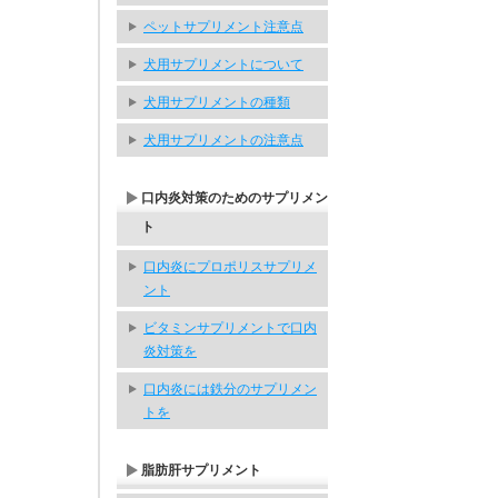
ペットサプリメント注意点
犬用サプリメントについて
犬用サプリメントの種類
犬用サプリメントの注意点
口内炎対策のためのサプリメン
ト
口内炎にプロポリスサプリメ
ント
ビタミンサプリメントで口内
炎対策を
口内炎には鉄分のサプリメン
トを
脂肪肝サプリメント