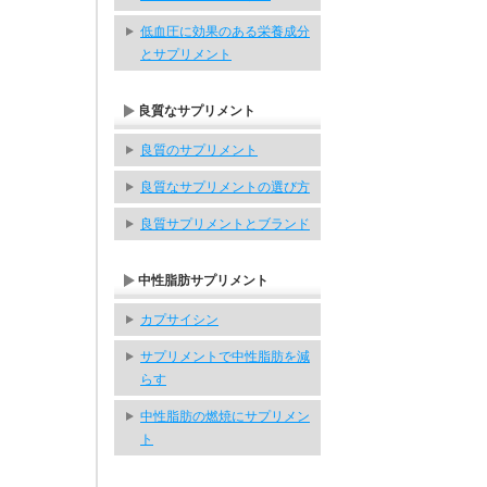
低血圧に効果のある栄養成分
とサプリメント
良質なサプリメント
良質のサプリメント
良質なサプリメントの選び方
良質サプリメントとブランド
中性脂肪サプリメント
カプサイシン
サプリメントで中性脂肪を減
らす
中性脂肪の燃焼にサプリメン
ト