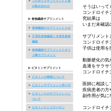
プロポリスサプリメントと薬
そうはいって
の飲み合わせ
コンドロイチ
究結果は
食物繊維サプリンメント
いまだ未確認
食物繊維のサプリメントとは
サプリメント
不溶性食物繊維と水溶性食物
繊維
コンドロイチ
子供は使用を
食物繊維サプリメントとオリ
ゴ糖サプリメント
動脈硬化の気
血液をサラサ
ビタミンサプリメント
コンドロイチ
ビタミンの種類について
医師に相談し
ビタミンサプリメント摂り方
疾病患者の方
ビタミンＣのサプリメントに
副作用が気に
ついて
コンドロイチ
ビタミンＣとコラーゲン