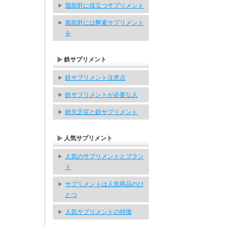
脂肪肝に役立つサプリメント
脂肪肝には酵素サプリメント
を
鉄サプリメント
鉄サプリメント注意点
鉄サプリメントが必要な人
鉄欠乏症と鉄サプリメント
人気サプリメント
人気のサプリメントとブラン
ド
サプリメントは人気商品のひ
とつ
人気サプリメントの特徴