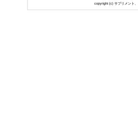
copyright (c) サプリメント