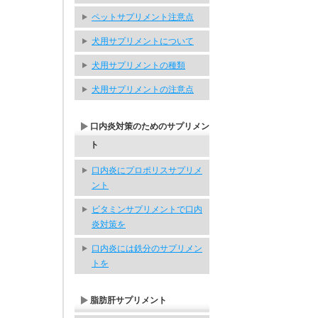
ペットサプリメント注意点
犬用サプリメントについて
犬用サプリメントの種類
犬用サプリメントの注意点
口内炎対策のためのサプリメン
ト
口内炎にプロポリスサプリメ
ント
ビタミンサプリメントで口内
炎対策を
口内炎には鉄分のサプリメン
トを
脂肪肝サプリメント