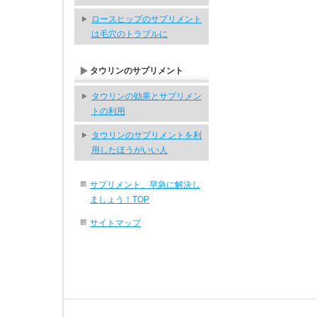
ロースヒップのサプリメント
は毛穴のトラブルに
タウリンのサプリメント
タウリンの効果とサプリメン
トの利用
タウリンのサプリメントを利
用したほうがいい人
サプリメント、早急に解決し
ましょう！TOP
サイトマップ