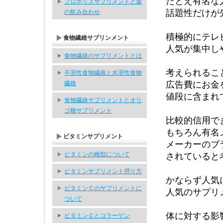
たとえ有名な
プロポリスサプリメントと薬
話題性だけが
の飲み合わせ
積極的にテレ
食物繊維サプリンメント
人気が集中し
食物繊維のサプリメントとは
考えられるこ
不溶性食物繊維と水溶性食物
繊維
広告費にお金
値段に含まれ
食物繊維サプリメントとオリ
ゴ糖サプリメント
比較的信用で
もちろん有名
ビタミンサプリメント
メーカーのブ
ビタミンの種類について
されていると
ビタミンサプリメント摂り方
かならず人気
ビタミンＣのサプリメントに
人気のサプリ
ついて
体に対する影
ビタミンＣとコラーゲン